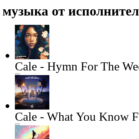
музыка от исполните
Cale - Hymn For The We
Cale - What You Know F